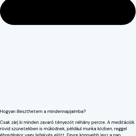
Hogyan illeszthetem a mindennapjaimba?
Csak zárj ki minden zavaró tényezőt néhány percre. A meditációk
rövid szünetekben is működnek, például munka közben, reggel
ébredéskor vagy lefekvés előtt. Egyre könnyebb lesz a nap