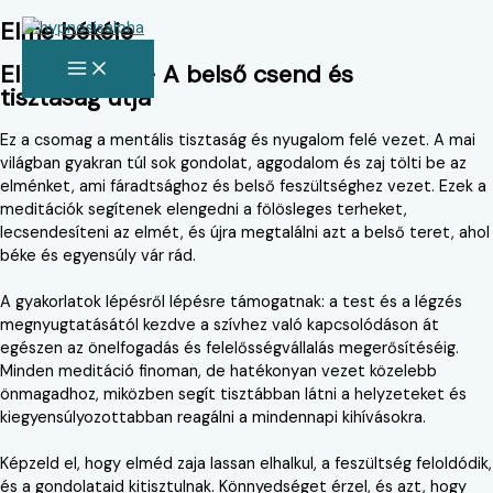
Elme békéje
Skip
to
MAIN
Elme békéje – A belső csend és
MENU
content
tisztaság útja
Ez a csomag a mentális tisztaság és nyugalom felé vezet. A mai
világban gyakran túl sok gondolat, aggodalom és zaj tölti be az
elménket, ami fáradtsághoz és belső feszültséghez vezet. Ezek a
meditációk segítenek elengedni a fölösleges terheket,
lecsendesíteni az elmét, és újra megtalálni azt a belső teret, ahol
béke és egyensúly vár rád.
A gyakorlatok lépésről lépésre támogatnak: a test és a légzés
megnyugtatásától kezdve a szívhez való kapcsolódáson át
egészen az önelfogadás és felelősségvállalás megerősítéséig.
Minden meditáció finoman, de hatékonyan vezet közelebb
önmagadhoz, miközben segít tisztábban látni a helyzeteket és
kiegyensúlyozottabban reagálni a mindennapi kihívásokra.
Képzeld el, hogy elméd zaja lassan elhalkul, a feszültség feloldódik,
és a gondolataid kitisztulnak. Könnyedséget érzel, és azt, hogy